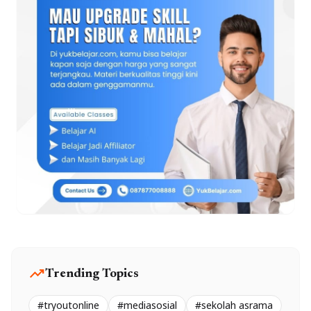
trending_up
Trending Topics
#tryoutonline
#mediasosial
#sekolah asrama