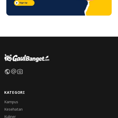
public
alternate_email
photo_camera
KATEGORI
Kampus
Kesehatan
Kuliner