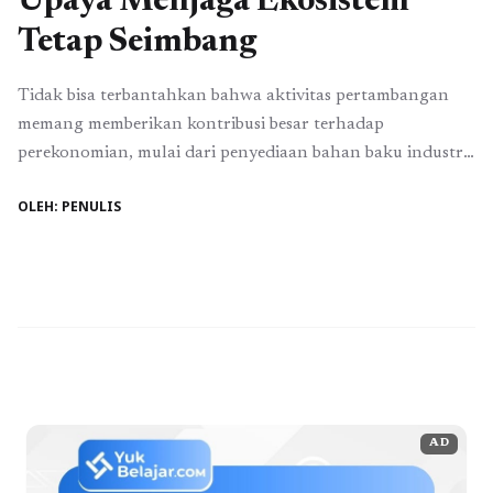
Upaya Menjaga Ekosistem
Tetap Seimbang
Tidak bisa terbantahkan bahwa aktivitas pertambangan
memang memberikan kontribusi besar terhadap
perekonomian, mulai dari penyediaan bahan baku industri
hingga membuka lapangan pekerjaan bagi masyarakat
OLEH: PENULIS
sekitar. Namun dibalik manfaat ekonomi tersebut, kegiatan
tambang juga memiliki dampak terhadap lingkungan jika
tidak dikelola dengan baik. Karena itulah, proses
pemulihan lahan pasca tambang menjadi hal yang sangat
penting agar ...
Baca Selengkapnya
AD