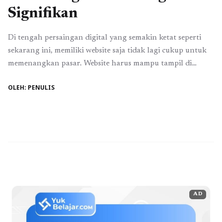
Signifikan
Di tengah persaingan digital yang semakin ketat seperti
sekarang ini, memiliki website saja tidak lagi cukup untuk
memenangkan pasar. Website harus mampu tampil di
halaman pertama mesin pencari agar lebih mudah
OLEH: PENULIS
ditemukan oleh calon pelanggan. Inilah mengapa strategi
optimasi mesin pencari atau Search Engine Optimization
(SEO) menjadi salah satu investasi digital yang banyak
dipilih oleh ...
Baca Selengkapnya
AD