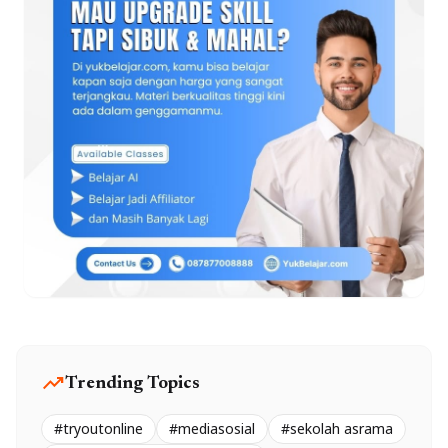
trending_up
Trending Topics
#tryoutonline
#mediasosial
#sekolah asrama