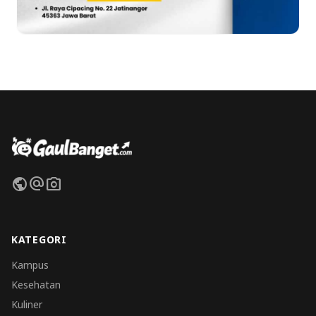
public
alternate_email
photo_camera
KATEGORI
Kampus
Kesehatan
Kuliner