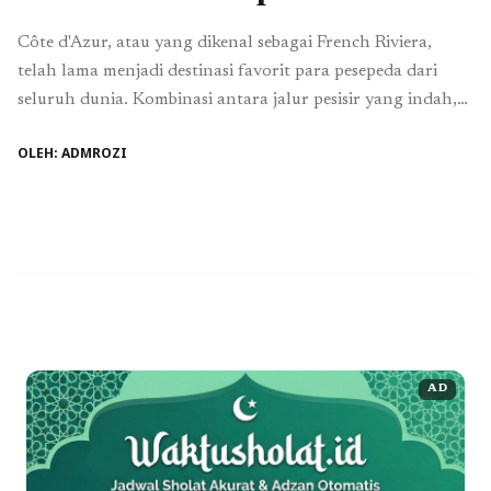
Côte d'Azur, atau yang dikenal sebagai French Riviera,
telah lama menjadi destinasi favorit para pesepeda dari
seluruh dunia. Kombinasi antara jalur pesisir yang indah,
lanskap berbukit yang menantang, serta cuaca yang
OLEH: ADMROZI
mendukung sepanjang tahun menjadikannya tempat ideal
untuk bersepeda. Dalam beberapa tahun terakhir, tren
bersepeda di kawasan ini semakin berkembang dengan
banyaknya inovasi dalam perlengkapan, ...
Baca
Selengkapnya
AD