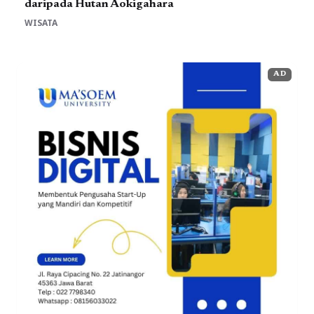
daripada Hutan Aokigahara
WISATA
AD