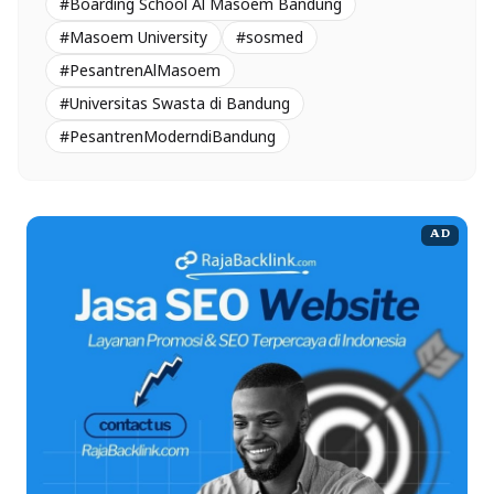
#Boarding School Al Masoem Bandung
#Masoem University
#sosmed
#PesantrenAlMasoem
#Universitas Swasta di Bandung
#PesantrenModerndiBandung
AD