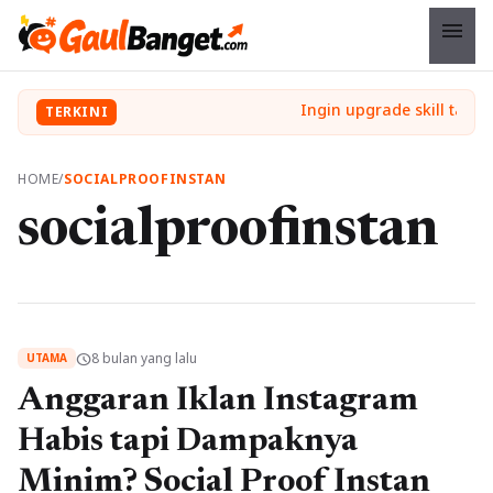
menu
TERKINI
HOME
/
SOCIALPROOFINSTAN
socialproofinstan
8 bulan yang lalu
schedule
UTAMA
Anggaran Iklan Instagram
Habis tapi Dampaknya
Minim? Social Proof Instan