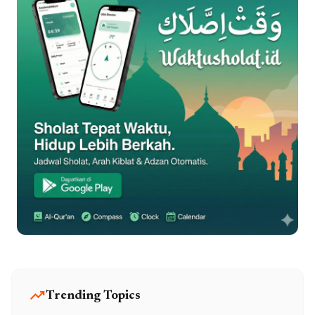
trending_up
Trending Topics