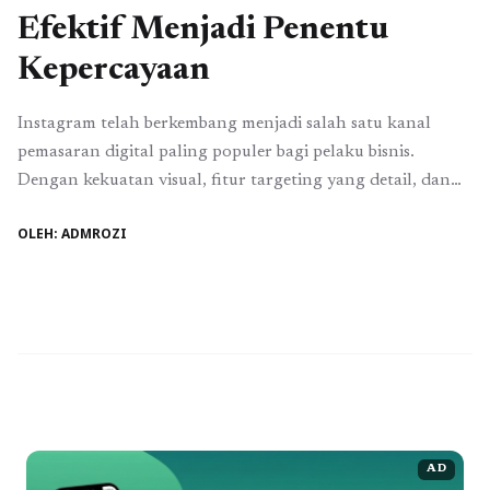
Efektif Menjadi Penentu
Kepercayaan
Instagram telah berkembang menjadi salah satu kanal
pemasaran digital paling populer bagi pelaku bisnis.
Dengan kekuatan visual, fitur targeting yang detail, dan
jangkauan audiens yang luas, platform ini sering dianggap
OLEH: ADMROZI
sebagai solusi cepat untuk meningkatkan penjualan.
Namun realitas di lapangan tidak selalu sesuai harapan.
Banyak bisnis mengeluhkan iklan yang terus berjalan,
biaya yang terus terserap, ...
Baca Selengkapnya
AD