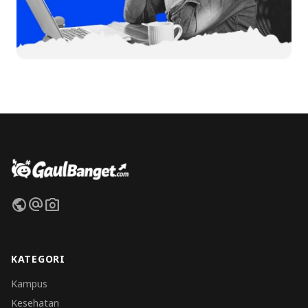
public
alternate_email
photo_camera
KATEGORI
Kampus
Kesehatan