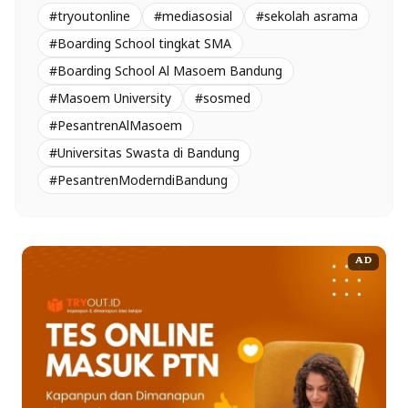
#tryoutonline
#mediasosial
#sekolah asrama
#Boarding School tingkat SMA
#Boarding School Al Masoem Bandung
#Masoem University
#sosmed
#PesantrenAlMasoem
#Universitas Swasta di Bandung
#PesantrenModerndiBandung
AD