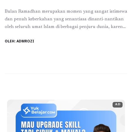
Bulan Ramadhan merupakan momen yang sangat istimewa
dan penuh keberkahan yang senantiasa dinanti-nantikan
oleh seluruh umat Islam di berbagai penjuru dunia, karena
di dalamnya terdapat begitu banyak kesempatan untuk
OLEH: ADMROZI
meningkatkan ketakwaan, mendekatkan diri kepada Allah
SWT, serta meraih pahala yang berlipat ganda dibanding
bulan-bulan lainnya. Namun, agar kita dapat menjalankan
ibadah dengan sebaik-baiknya dan merasakan ...
Baca
Selengkapnya
AD