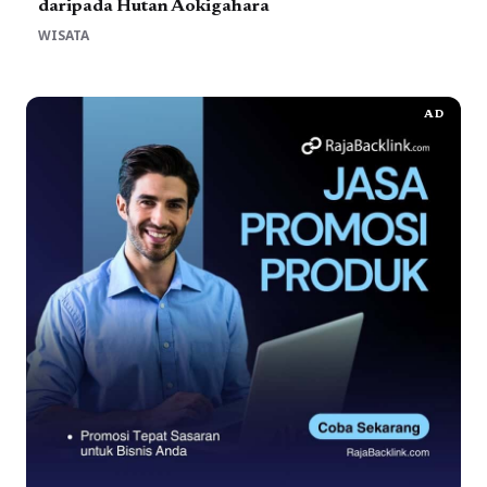
daripada Hutan Aokigahara
WISATA
AD