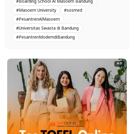
#Boarding School Al Masoem Bandung
#Masoem University
#sosmed
#PesantrenAlMasoem
#Universitas Swasta di Bandung
#PesantrenModerndiBandung
AD