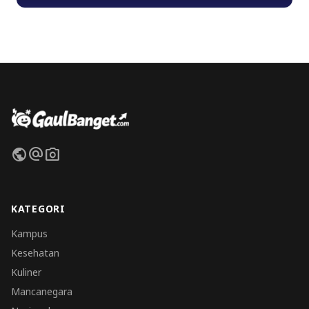
public
alternate_email
photo_camera
KATEGORI
Kampus
Kesehatan
Kuliner
Mancanegara