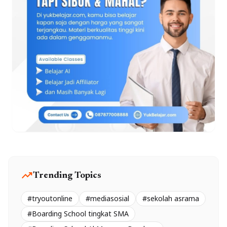
trending_up
Trending Topics
#tryoutonline
#mediasosial
#sekolah asrama
#Boarding School tingkat SMA