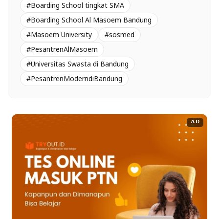
#Boarding School tingkat SMA
#Boarding School Al Masoem Bandung
#Masoem University
#sosmed
#PesantrenAlMasoem
#Universitas Swasta di Bandung
#PesantrenModerndiBandung
AD