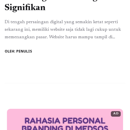
Signifikan
Di tengah persaingan digital yang semakin ketat seperti
sekarang ini, memiliki website saja tidak lagi cukup untuk
memenangkan pasar. Website harus mampu tampil di
halaman pertama mesin pencari agar lebih mudah
OLEH: PENULIS
ditemukan oleh calon pelanggan. Inilah mengapa strategi
optimasi mesin pencari atau Search Engine Optimization
(SEO) menjadi salah satu investasi digital yang banyak
dipilih oleh ...
Baca Selengkapnya
AD