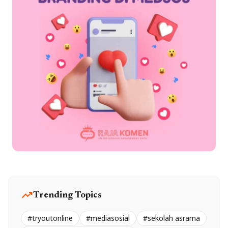
trending_up
Trending Topics
#tryoutonline
#mediasosial
#sekolah asrama