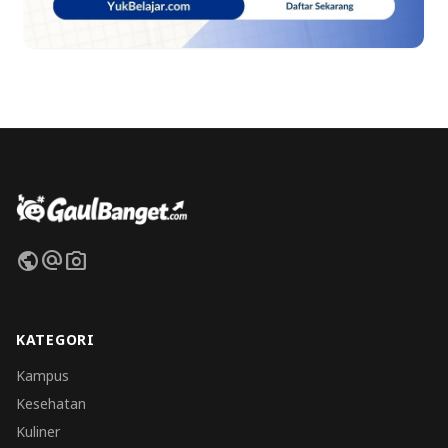
public
alternate_email
photo_camera
KATEGORI
Kampus
Kesehatan
Kuliner