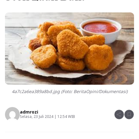
4a7c2a6ea389a8bd.jpg (Foto: BeritaOpini/Dokumentasi)
admrozi
share
bookmark
Selasa, 23 Juli 2024 | 12:54 WIB