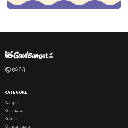
public
alternate_email
photo_camera
KATEGORI
Kampus
Kesehatan
Kuliner
Mancanegara