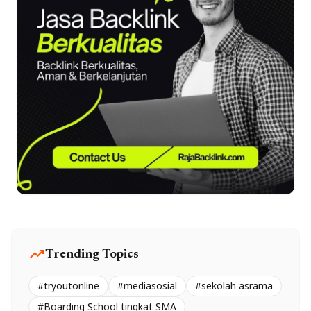
trending_up
Trending Topics
#tryoutonline
#mediasosial
#sekolah asrama
#Boarding School tingkat SMA