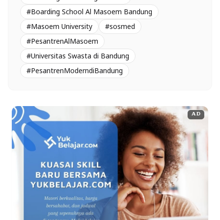
#Boarding School Al Masoem Bandung
#Masoem University
#sosmed
#PesantrenAlMasoem
#Universitas Swasta di Bandung
#PesantrenModerndiBandung
AD