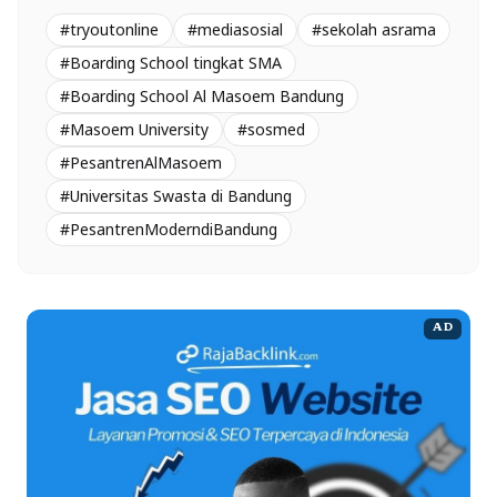
#tryoutonline
#mediasosial
#sekolah asrama
#Boarding School tingkat SMA
#Boarding School Al Masoem Bandung
#Masoem University
#sosmed
#PesantrenAlMasoem
#Universitas Swasta di Bandung
#PesantrenModerndiBandung
AD