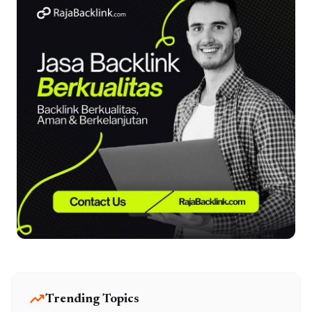
trending_up
Trending Topics