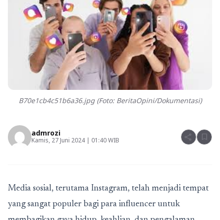
B70e1cb4c51b6a36.jpg (Foto: BeritaOpini/Dokumentasi)
admrozi
share
bookmark
Kamis, 27 Juni 2024 | 01:40 WIB
Media sosial, terutama Instagram, telah menjadi tempat
yang sangat populer bagi para influencer untuk
membagikan gaya hidup, keahlian, dan pengalaman