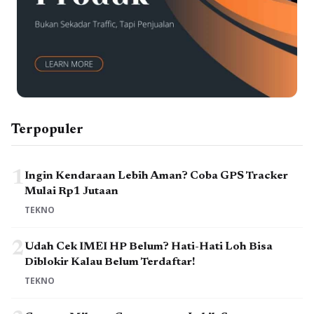
Terpopuler
1
Ingin Kendaraan Lebih Aman? Coba GPS Tracker
Mulai Rp1 Jutaan
TEKNO
2
Udah Cek IMEI HP Belum? Hati-Hati Loh Bisa
Diblokir Kalau Belum Terdaftar!
TEKNO