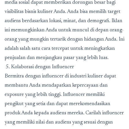
media sosial dapat memberikan dorongan besar bagi
visibilitas bisnis kuliner Anda. Anda bisa memilih target
audiens berdasarkan lokasi, minat, dan demografi. Iklan
ini memungkinkan Anda untuk muncul di depan orang-
orang yang mungkin tertarik dengan hidangan Anda. Ini
adalah salah satu cara tercepat untuk meningkatkan
penjualan dan menjangkau pasar yang lebih luas.
5. Kolaborasi dengan Influencer
Bermitra dengan influencer di industri kuliner dapat
membantu Anda mendapatkan kepercayaan dan
exposure yang lebih tinggi. Influencer memiliki
pengikut yang setia dan dapat merekomendasikan
produk Anda kepada audiens mereka. Carilah influencer
yang memiliki nilai dan audiens yang sesuai dengan