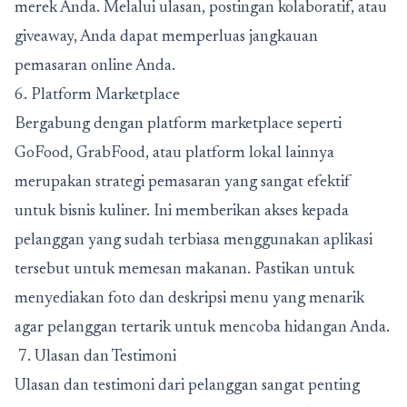
merek Anda. Melalui ulasan, postingan kolaboratif, atau
giveaway, Anda dapat memperluas jangkauan
pemasaran online Anda.
6. Platform Marketplace
Bergabung dengan platform marketplace seperti
GoFood, GrabFood, atau platform lokal lainnya
merupakan strategi pemasaran yang sangat efektif
untuk bisnis kuliner. Ini memberikan akses kepada
pelanggan yang sudah terbiasa menggunakan aplikasi
tersebut untuk memesan makanan. Pastikan untuk
menyediakan foto dan deskripsi menu yang menarik
agar pelanggan tertarik untuk mencoba hidangan Anda.
7. Ulasan dan Testimoni
Ulasan dan testimoni dari pelanggan sangat penting