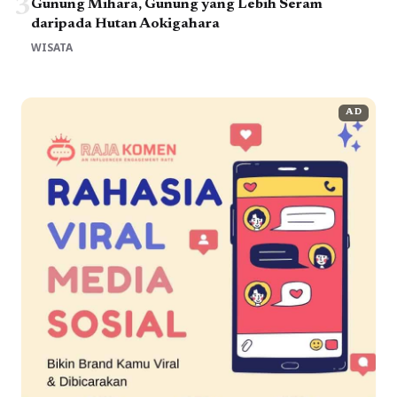
3
Gunung Mihara, Gunung yang Lebih Seram
daripada Hutan Aokigahara
WISATA
AD