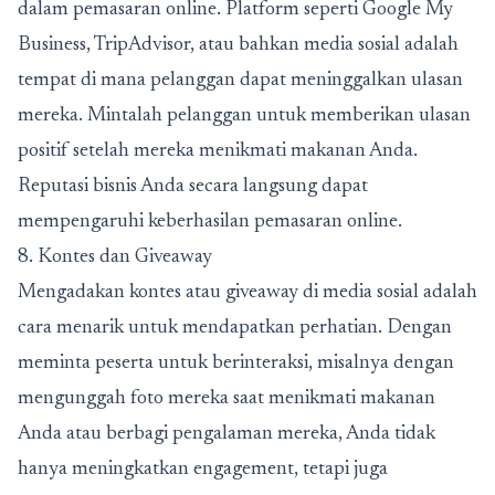
dalam pemasaran online. Platform seperti Google My
Business, TripAdvisor, atau bahkan media sosial adalah
tempat di mana pelanggan dapat meninggalkan ulasan
mereka. Mintalah pelanggan untuk memberikan ulasan
positif setelah mereka menikmati makanan Anda.
Reputasi bisnis Anda secara langsung dapat
mempengaruhi keberhasilan pemasaran online.
8. Kontes dan Giveaway
Mengadakan kontes atau giveaway di media sosial adalah
cara menarik untuk mendapatkan perhatian. Dengan
meminta peserta untuk berinteraksi, misalnya dengan
mengunggah foto mereka saat menikmati makanan
Anda atau berbagi pengalaman mereka, Anda tidak
hanya meningkatkan engagement, tetapi juga