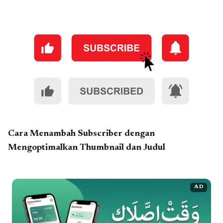
Cara Menambah Subscriber dengan
Mengoptimalkan Thumbnail dan Judul
AD