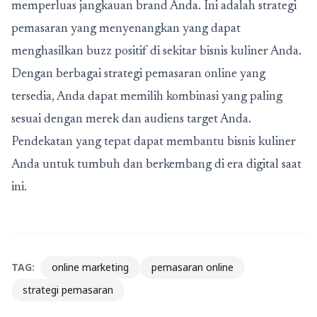
memperluas jangkauan brand Anda. Ini adalah strategi
pemasaran yang menyenangkan yang dapat
menghasilkan buzz positif di sekitar bisnis kuliner Anda.
Dengan berbagai strategi pemasaran online yang
tersedia, Anda dapat memilih kombinasi yang paling
sesuai dengan merek dan audiens target Anda.
Pendekatan yang tepat dapat membantu bisnis kuliner
Anda untuk tumbuh dan berkembang di era digital saat
ini.
TAG:
online marketing
pemasaran online
strategi pemasaran