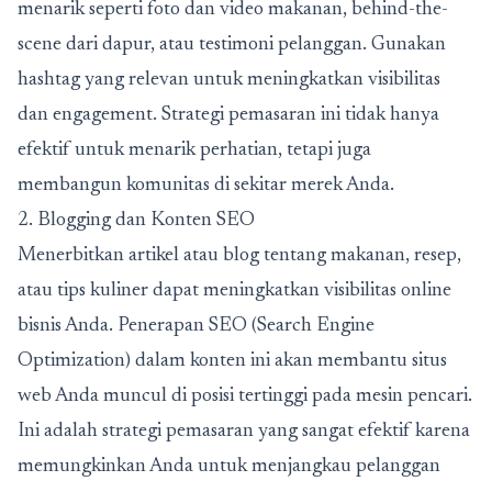
menarik seperti foto dan video makanan, behind-the-
scene dari dapur, atau testimoni pelanggan. Gunakan
hashtag yang relevan untuk meningkatkan visibilitas
dan engagement. Strategi pemasaran ini tidak hanya
efektif untuk menarik perhatian, tetapi juga
membangun komunitas di sekitar merek Anda.
2. Blogging dan Konten SEO
Menerbitkan artikel atau blog tentang makanan, resep,
atau tips kuliner dapat meningkatkan visibilitas online
bisnis Anda. Penerapan SEO (Search Engine
Optimization) dalam konten ini akan membantu situs
web Anda muncul di posisi tertinggi pada mesin pencari.
Ini adalah strategi pemasaran yang sangat efektif karena
memungkinkan Anda untuk menjangkau pelanggan