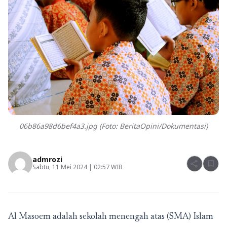
06b86a98d6bef4a3.jpg (Foto: BeritaOpini/Dokumentasi)
admrozi
share
bookmark
Sabtu, 11 Mei 2024 | 02:57 WIB
Al Masoem adalah sekolah menengah atas (SMA) Islam