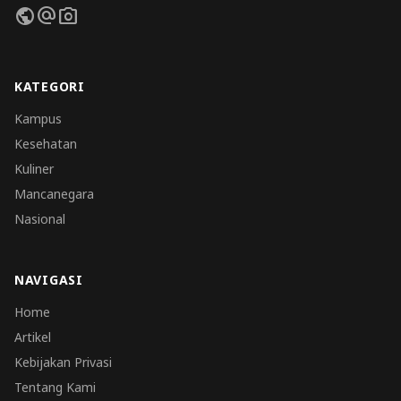
public
alternate_email
photo_camera
KATEGORI
Kampus
Kesehatan
Kuliner
Mancanegara
Nasional
NAVIGASI
Home
Artikel
Kebijakan Privasi
Tentang Kami