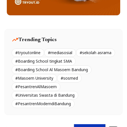
trending_up
Trending Topics
#tryoutonline
#mediasosial
#sekolah asrama
#Boarding School tingkat SMA
#Boarding School Al Masoem Bandung
#Masoem University
#sosmed
#PesantrenAlMasoem
#Universitas Swasta di Bandung
#PesantrenModerndiBandung