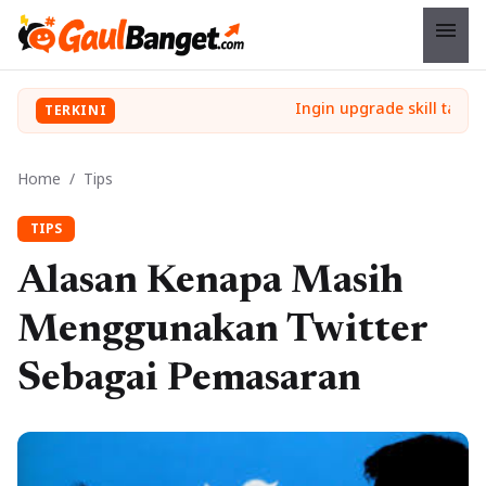
menu
TERKINI
Home
/
Tips
TIPS
Alasan Kenapa Masih
Menggunakan Twitter
Sebagai Pemasaran