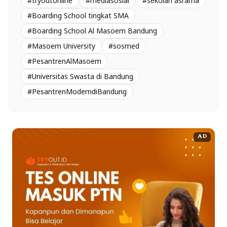
#tryoutonline
#mediasosial
#sekolah asrama
#Boarding School tingkat SMA
#Boarding School Al Masoem Bandung
#Masoem University
#sosmed
#PesantrenAlMasoem
#Universitas Swasta di Bandung
#PesantrenModerndiBandung
AD