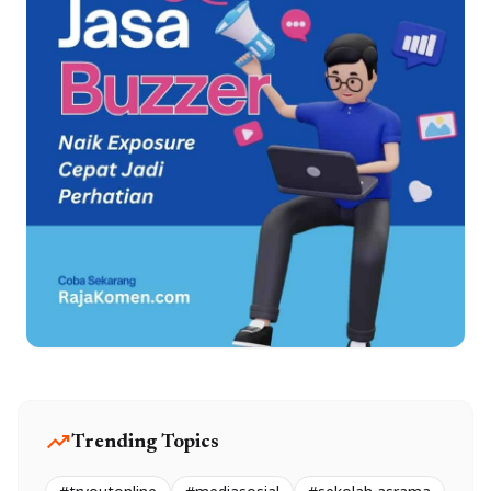
trending_up
Trending Topics