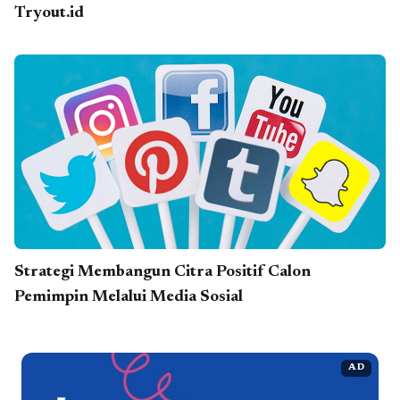
Tryout.id
Strategi Membangun Citra Positif Calon
Pemimpin Melalui Media Sosial
AD