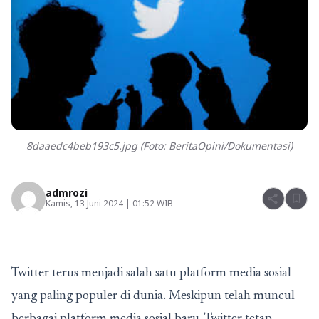
8daaedc4beb193c5.jpg (Foto: BeritaOpini/Dokumentasi)
admrozi
share
bookmark
Kamis, 13 Juni 2024 | 01:52 WIB
Twitter terus menjadi salah satu platform media sosial
yang paling populer di dunia. Meskipun telah muncul
berbagai platform media sosial baru, Twitter tetap