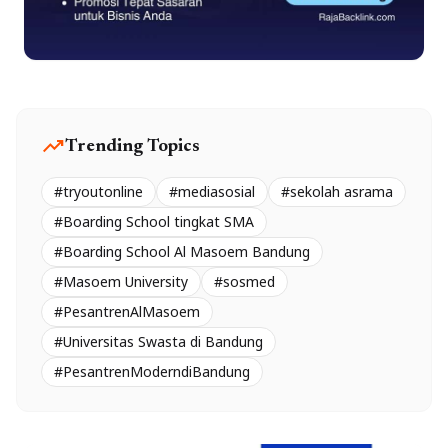
trending_up
Trending Topics
#tryoutonline
#mediasosial
#sekolah asrama
#Boarding School tingkat SMA
#Boarding School Al Masoem Bandung
#Masoem University
#sosmed
#PesantrenAlMasoem
#Universitas Swasta di Bandung
#PesantrenModerndiBandung