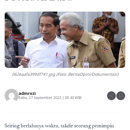
062eaafa399df741.jpg (Foto: BeritaOpini/Dokumentasi)
admrozi
share
bookmark
Rabu, 27 September 2023 | 05:40 WIB
Seiring berlalunya waktu, takdir seorang pemimpin