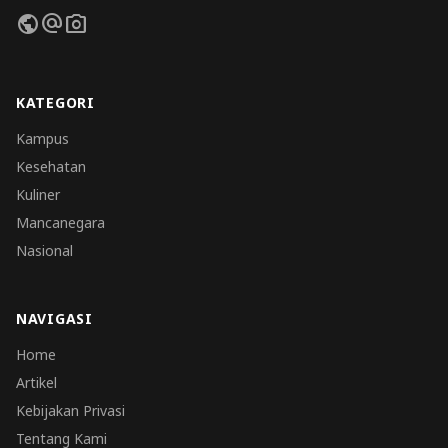
public
alternate_email
photo_camera
KATEGORI
Kampus
Kesehatan
Kuliner
Mancanegara
Nasional
NAVIGASI
Home
Artikel
Kebijakan Privasi
Tentang Kami