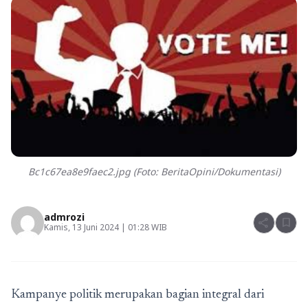
Bc1c67ea8e9faec2.jpg (Foto: BeritaOpini/Dokumentasi)
admrozi
share
bookmark
Kamis, 13 Juni 2024 | 01:28 WIB
Kampanye politik merupakan bagian integral dari