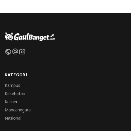
public
alternate_email
photo_camera
KATEGORI
Kampus
Kesehatan
Kuliner
Mancanegara
Nasional