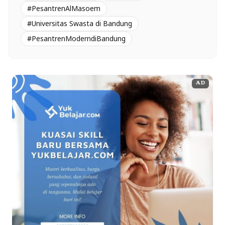
#PesantrenAlMasoem
#Universitas Swasta di Bandung
#PesantrenModerndiBandung
AD