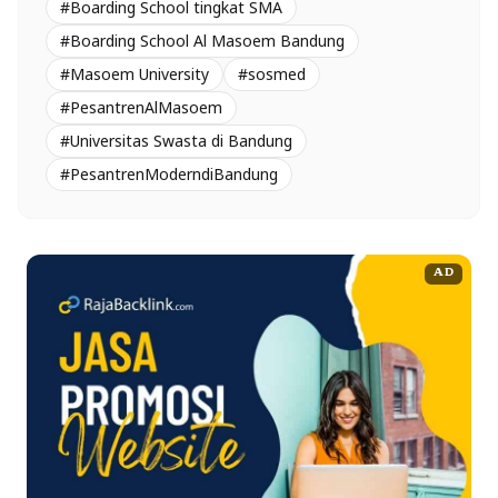
#Boarding School tingkat SMA
#Boarding School Al Masoem Bandung
#Masoem University
#sosmed
#PesantrenAlMasoem
#Universitas Swasta di Bandung
#PesantrenModerndiBandung
AD