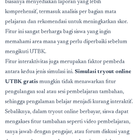
biasanya menyediakan laporan yang lebih
komprehensif, termasuk analisis per bagian mata
pelajaran dan rekomendasi untuk meningkatkan skor.
Fitur ini sangat berharga bagi siswa yang ingin
memahami area mana yang perlu diperbaiki sebelum
mengikuti UTBK.
Fitur interaktivitas juga merupakan faktor pembeda
antara kedua jenis simulasi ini.
Simulasi tryout online
UTBK gratis
mungkin tidak menawarkan fitur
pengulangan soal atau sesi pembelajaran tambahan,
sehingga pengalaman belajar menjadi kurang interaktif.
Sebaliknya, dalam tryout online berbayar, siswa dapat
mengakses fitur tambahan seperti video pembelajaran,
tanya jawab dengan pengajar, atau forum diskusi yang