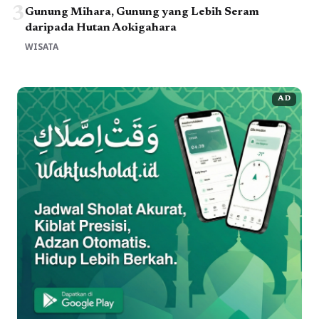
3
Gunung Mihara, Gunung yang Lebih Seram
daripada Hutan Aokigahara
WISATA
AD