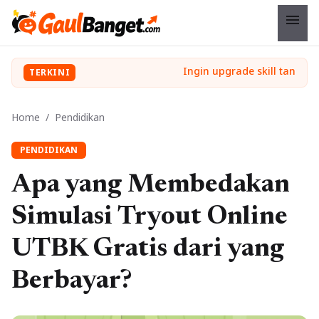
menu
TERKINI
Home
/
Pendidikan
PENDIDIKAN
Apa yang Membedakan
Simulasi Tryout Online
UTBK Gratis dari yang
Berbayar?