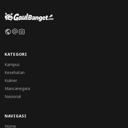
public
alternate_email
photo_camera
KATEGORI
Kampus
Kesehatan
Kuliner
Mancanegara
Nasional
NAVIGASI
Home