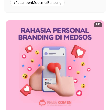
#PesantrenModerndiBandung
AD