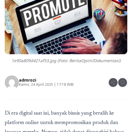
1e90a809d421af53.jpg (Foto: BeritaOpini/Dokumentasi)
admrozi
share
bookmark
Kamis, 24 April 2025 | 17:18 WIB
Di era digital saat ini, banyak bisnis yang beralih ke
platform online untuk mempromosikan produk dan