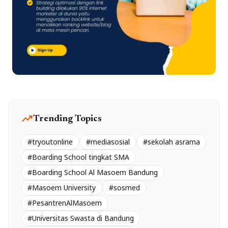
trending_up
Trending Topics
#tryoutonline
#mediasosial
#sekolah asrama
#Boarding School tingkat SMA
#Boarding School Al Masoem Bandung
#Masoem University
#sosmed
#PesantrenAlMasoem
#Universitas Swasta di Bandung