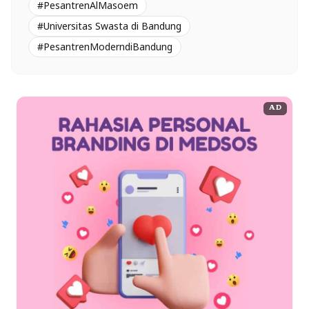
#PesantrenAlMasoem
#Universitas Swasta di Bandung
#PesantrenModerndiBandung
AD