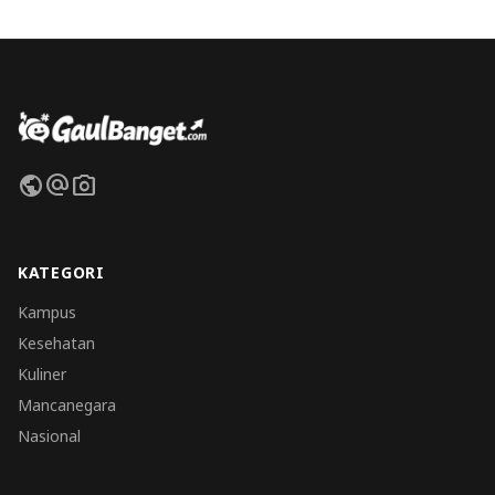
public
alternate_email
photo_camera
KATEGORI
Kampus
Kesehatan
Kuliner
Mancanegara
Nasional