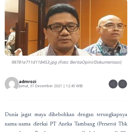
98781e711d118453.jpg (Foto: BeritaOpini/Dokumentasi)
admrozi
share
bookmark
Jumat, 31 Desember 2021 | 12:45 WIB
Dunia jagat maya dihebohkan dengan terungkapnya
nama-nama direksi PT Aneka Tambang (Persero) Tbk