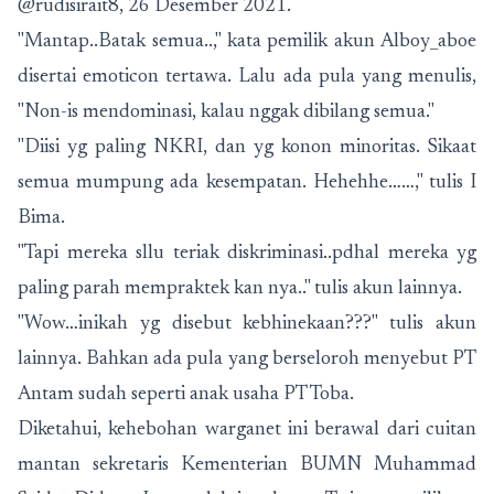
@rudisirait8, 26 Desember 2021.
"Mantap..Batak semua..," kata pemilik akun Alboy_aboe
disertai emoticon tertawa. Lalu ada pula yang menulis,
"Non-is mendominasi, kalau nggak dibilang semua."
"Diisi yg paling NKRI, dan yg konon minoritas. Sikaat
semua mumpung ada kesempatan. Hehehhe……," tulis I
Bima.
"Tapi mereka sllu teriak diskriminasi..pdhal mereka yg
paling parah mempraktek kan nya.." tulis akun lainnya.
"Wow…inikah yg disebut kebhinekaan???" tulis akun
lainnya. Bahkan ada pula yang berseloroh menyebut PT
Antam sudah seperti anak usaha PT Toba.
Diketahui, kehebohan warganet ini berawal dari cuitan
mantan sekretaris Kementerian BUMN Muhammad