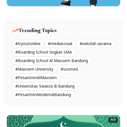
trending_up
Trending Topics
#tryoutonline
#mediasosial
#sekolah asrama
#Boarding School tingkat SMA
#Boarding School Al Masoem Bandung
#Masoem University
#sosmed
#PesantrenAlMasoem
#Universitas Swasta di Bandung
#PesantrenModerndiBandung
AD