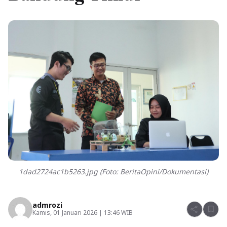
1dad2724ac1b5263.jpg (Foto: BeritaOpini/Dokumentasi)
admrozi
share
bookmark
Kamis, 01 Januari 2026 | 13:46 WIB