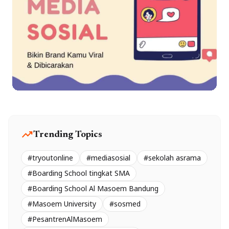
trending_up
Trending Topics
#tryoutonline
#mediasosial
#sekolah asrama
#Boarding School tingkat SMA
#Boarding School Al Masoem Bandung
#Masoem University
#sosmed
#PesantrenAlMasoem