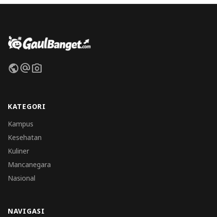
public
alternate_email
photo_camera
KATEGORI
Kampus
Kesehatan
Kuliner
Mancanegara
Nasional
NAVIGASI