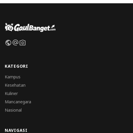
public
alternate_email
photo_camera
KATEGORI
Kampus
Kesehatan
Kuliner
Mancanegara
Nasional
NAVIGASI