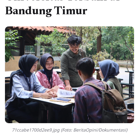
Bandung Timur
71ccabe1700d2ee9.jpg (Foto: BeritaOpini/Dokumentasi)