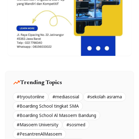
trending_up
Trending Topics
#tryoutonline
#mediasosial
#sekolah asrama
#Boarding School tingkat SMA
#Boarding School Al Masoem Bandung
#Masoem University
#sosmed
#PesantrenAlMasoem