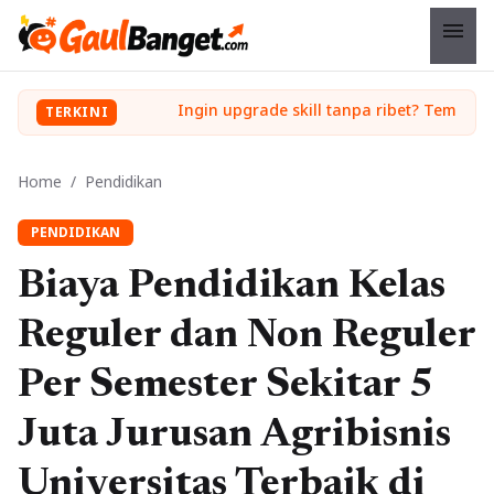
menu
Ingin upgrade skill tanpa ribet? Temukan kelas seru dan materi lengkap hanya di YukBelajar.com. Mulai langkah suksesmu hari ini! • Mau lulus? Latih dirimu dengan ribuan soal akurat di tryout.id.
TERKINI
Home
/
Pendidikan
PENDIDIKAN
Biaya Pendidikan Kelas
Reguler dan Non Reguler
Per Semester Sekitar 5
Juta Jurusan Agribisnis
Universitas Terbaik di