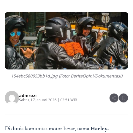
154ebc580953bb1d.jpg (Foto: BeritaOpini/Dokumentasi)
admrozi
share
bookmark
Sabtu, 17 Januari 2026 | 03:51 WIB
Di dunia komunitas motor besar, nama
Harley-