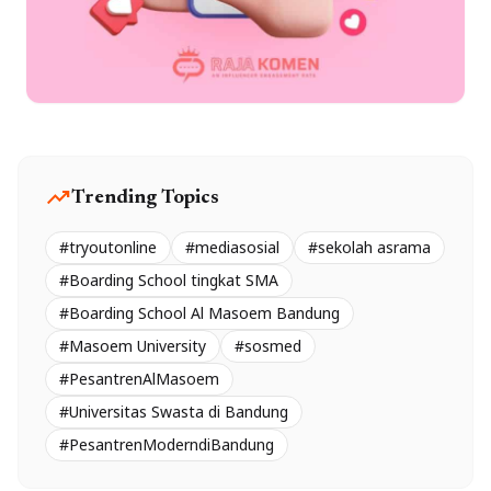
trending_up
Trending Topics
#tryoutonline
#mediasosial
#sekolah asrama
#Boarding School tingkat SMA
#Boarding School Al Masoem Bandung
#Masoem University
#sosmed
#PesantrenAlMasoem
#Universitas Swasta di Bandung
#PesantrenModerndiBandung