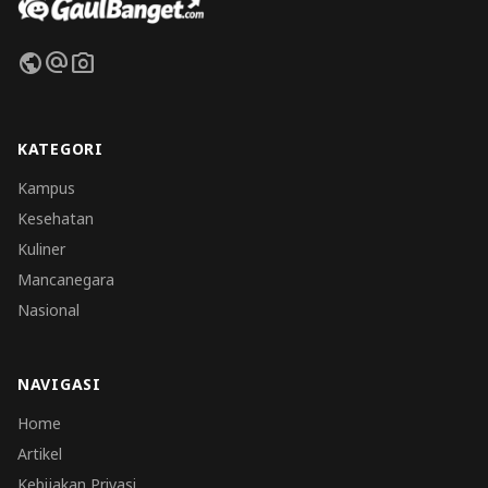
public
alternate_email
photo_camera
KATEGORI
Kampus
Kesehatan
Kuliner
Mancanegara
Nasional
NAVIGASI
Home
Artikel
Kebijakan Privasi