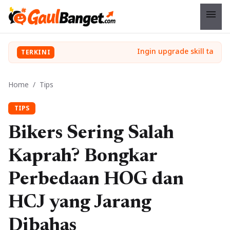
menu
TERKINI
Home
/
Tips
TIPS
Bikers Sering Salah
Kaprah? Bongkar
Perbedaan HOG dan
HCJ yang Jarang
Dibahas