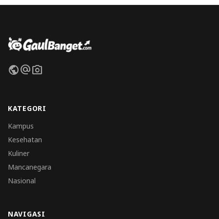
public
alternate_email
photo_camera
KATEGORI
Kampus
Kesehatan
Kuliner
Mancanegara
Nasional
NAVIGASI