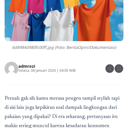
6d8984d980fc00ff.jpg (Foto: BeritaOpini/Dokumentasi)
admrozi
share
bookmark
Selasa, 06 Januari 2026 | 04:05 WIB
Pernah gak sih kamu merasa pengen tampil stylish tapi
di sisi lain juga kepikiran soal dampak lingkungan dari
pakaian yang dipakai? Di era sekarang, pertanyaan itu
makin sering muncul karena kesadaran konsumen