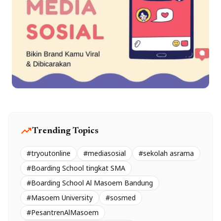
trending_up
Trending Topics
#tryoutonline
#mediasosial
#sekolah asrama
#Boarding School tingkat SMA
#Boarding School Al Masoem Bandung
#Masoem University
#sosmed
#PesantrenAlMasoem