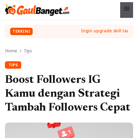
menu
TERKINI
Home
/
Tips
TIPS
Boost Followers IG
Kamu dengan Strategi
Tambah Followers Cepat