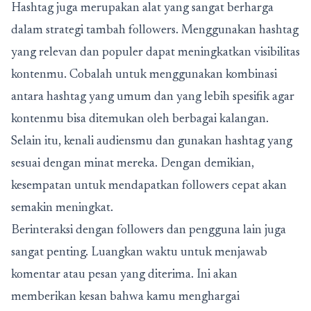
Hashtag juga merupakan alat yang sangat berharga
dalam strategi tambah followers. Menggunakan hashtag
yang relevan dan populer dapat meningkatkan visibilitas
kontenmu. Cobalah untuk menggunakan kombinasi
antara hashtag yang umum dan yang lebih spesifik agar
kontenmu bisa ditemukan oleh berbagai kalangan.
Selain itu, kenali audiensmu dan gunakan hashtag yang
sesuai dengan minat mereka. Dengan demikian,
kesempatan untuk mendapatkan followers cepat akan
semakin meningkat.
Berinteraksi dengan followers dan pengguna lain juga
sangat penting. Luangkan waktu untuk menjawab
komentar atau pesan yang diterima. Ini akan
memberikan kesan bahwa kamu menghargai