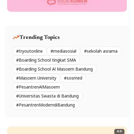
trending_up
Trending Topics
#tryoutonline
#mediasosial
#sekolah asrama
#Boarding School tingkat SMA
#Boarding School Al Masoem Bandung
#Masoem University
#sosmed
#PesantrenAlMasoem
#Universitas Swasta di Bandung
#PesantrenModerndiBandung
AD