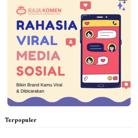
Terpopuler