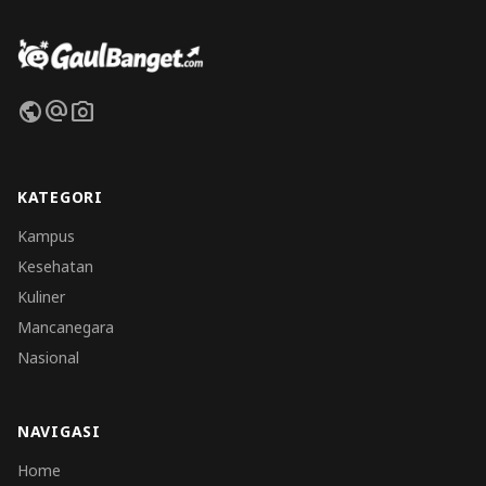
public
alternate_email
photo_camera
KATEGORI
Kampus
Kesehatan
Kuliner
Mancanegara
Nasional
NAVIGASI
Home