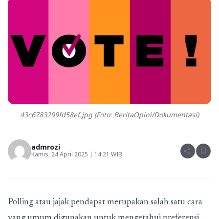
43c6783299fd58ef.jpg (Foto: BeritaOpini/Dokumentasi)
admrozi
share
bookmark
Kamis, 24 April 2025 | 14:21 WIB
Polling atau jajak pendapat merupakan salah satu cara
yang umum digunakan untuk mengetahui preferensi