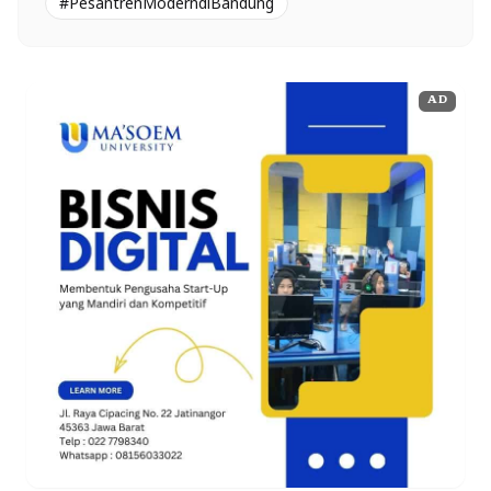
#PesantrenModerndiBandung
AD