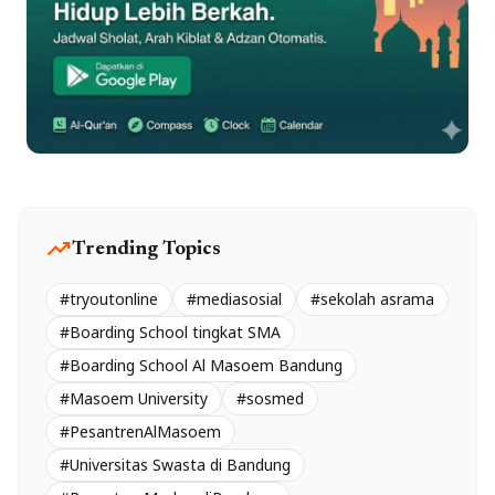
trending_up
Trending Topics
#tryoutonline
#mediasosial
#sekolah asrama
#Boarding School tingkat SMA
#Boarding School Al Masoem Bandung
#Masoem University
#sosmed
#PesantrenAlMasoem
#Universitas Swasta di Bandung