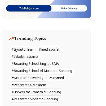
trending_up
Trending Topics
#tryoutonline
#mediasosial
#sekolah asrama
#Boarding School tingkat SMA
#Boarding School Al Masoem Bandung
#Masoem University
#sosmed
#PesantrenAlMasoem
#Universitas Swasta di Bandung
#PesantrenModerndiBandung