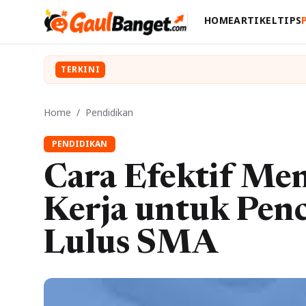
HOME
ARTIKEL
TIPS
TERKINI
Home
/
Pendidikan
PENDIDIKAN
Cara Efektif Me
Kerja untuk Penc
Lulus SMA