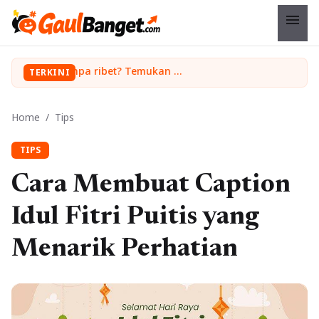
menu
Ingin upgrade skill tanpa ribet? Temukan kelas seru dan materi lengkap hanya di YukBelajar.com. Mulai langkah suksesmu hari ini! • Mau lulus? Latih dirimu dengan ribuan soal akurat di tryout.id.
TERKINI
Home
/
Tips
TIPS
Cara Membuat Caption
Idul Fitri Puitis yang
Menarik Perhatian