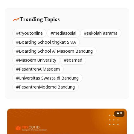
trending_up
Trending Topics
#tryoutonline
#mediasosial
#sekolah asrama
#Boarding School tingkat SMA
#Boarding School Al Masoem Bandung
#Masoem University
#sosmed
#PesantrenAlMasoem
#Universitas Swasta di Bandung
#PesantrenModerndiBandung
AD