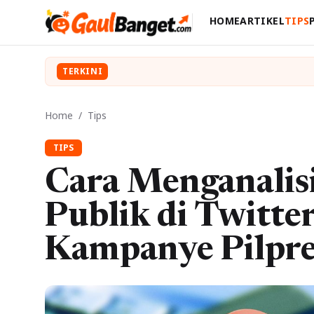
HOME
ARTIKEL
TIPS
TERKINI
Home
/
Tips
TIPS
Cara Menganalis
Publik di Twitte
Kampanye Pilpre