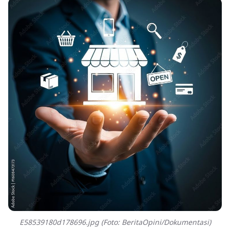
E58539180d178696.jpg (Foto: BeritaOpini/Dokumentasi)