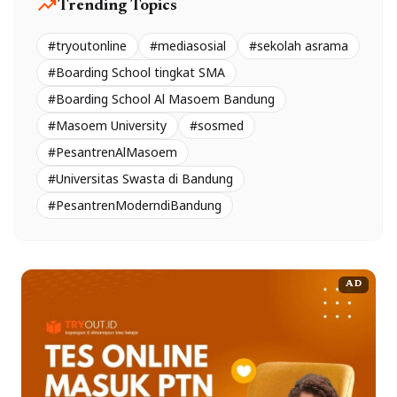
trending_up
Trending Topics
#tryoutonline
#mediasosial
#sekolah asrama
#Boarding School tingkat SMA
#Boarding School Al Masoem Bandung
#Masoem University
#sosmed
#PesantrenAlMasoem
#Universitas Swasta di Bandung
#PesantrenModerndiBandung
AD