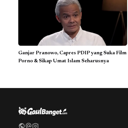
Ganjar Pranowo, Capres PDIP yang Suka Film
Porno & Sikap Umat Islam Seharusnya
public
alternate_email
photo_camera