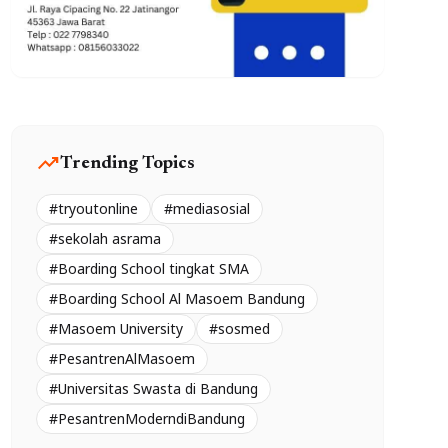
trending_up
Trending Topics
#tryoutonline
#mediasosial
#sekolah asrama
#Boarding School tingkat SMA
#Boarding School Al Masoem Bandung
#Masoem University
#sosmed
#PesantrenAlMasoem
#Universitas Swasta di Bandung
#PesantrenModerndiBandung