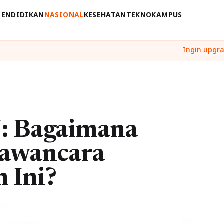
PENDIDIKAN
NASIONAL
KESEHATAN
TEKNO
KAMPUS
: Bagaimana
Wawancara
n Ini?