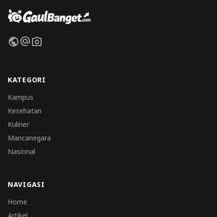
public
alternate_email
photo_camera
KATEGORI
Kampus
Kesehatan
Kuliner
Mancanegara
Nasional
NAVIGASI
Home
Artikel