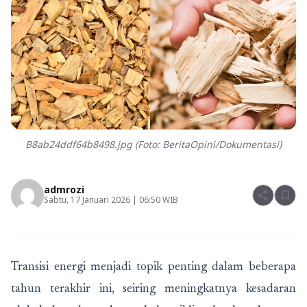
B8ab24ddf64b8498.jpg (Foto: BeritaOpini/Dokumentasi)
admrozi
share
bookmark
Sabtu, 17 Januari 2026 | 06:50 WIB
Transisi energi menjadi topik penting dalam beberapa
tahun terakhir ini, seiring meningkatnya kesadaran