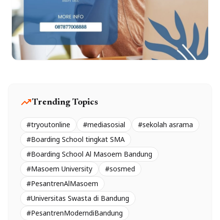
trending_up
Trending Topics
#tryoutonline
#mediasosial
#sekolah asrama
#Boarding School tingkat SMA
#Boarding School Al Masoem Bandung
#Masoem University
#sosmed
#PesantrenAlMasoem
#Universitas Swasta di Bandung
#PesantrenModerndiBandung