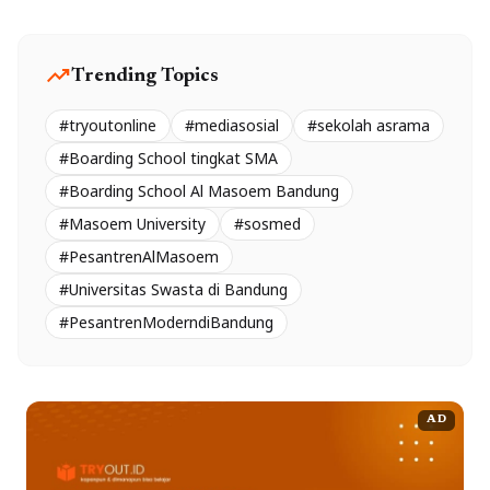
trending_up
Trending Topics
#tryoutonline
#mediasosial
#sekolah asrama
#Boarding School tingkat SMA
#Boarding School Al Masoem Bandung
#Masoem University
#sosmed
#PesantrenAlMasoem
#Universitas Swasta di Bandung
#PesantrenModerndiBandung
AD