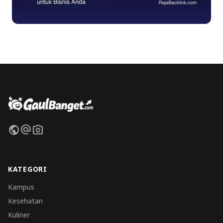
public
alternate_email
photo_camera
KATEGORI
Kampus
Kesehatan
Kuliner