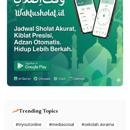
trending_up
Trending Topics
#tryoutonline
#mediasosial
#sekolah asrama