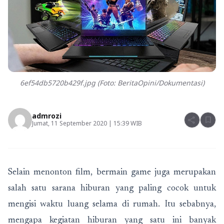
6ef54db5720b429f.jpg (Foto: BeritaOpini/Dokumentasi)
admrozi
share
bookmark
Jumat, 11 September 2020 | 15:39 WIB
Selain menonton film, bermain game juga merupakan
salah satu sarana hiburan yang paling cocok untuk
mengisi waktu luang selama di rumah. Itu sebabnya,
mengapa kegiatan hiburan yang satu ini banyak