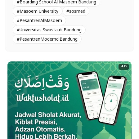
#Boarding School Al Masoem Bandung
#Masoem University
#sosmed
#PesantrenAlMasoem
#Universitas Swasta di Bandung
#PesantrenModerndiBandung
AD