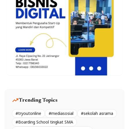
trending_up
Trending Topics
#tryoutonline
#mediasosial
#sekolah asrama
#Boarding School tingkat SMA