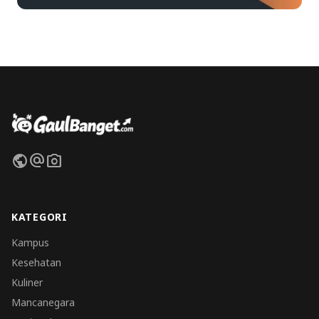
public
alternate_email
photo_camera
KATEGORI
Kampus
Kesehatan
Kuliner
Mancanegara