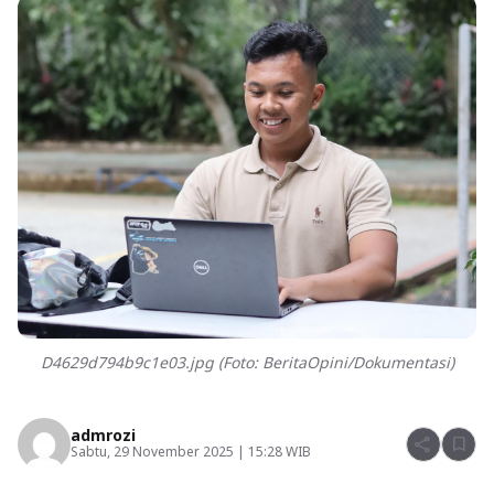
D4629d794b9c1e03.jpg (Foto: BeritaOpini/Dokumentasi)
admrozi
share
bookmark
Sabtu, 29 November 2025 | 15:28 WIB