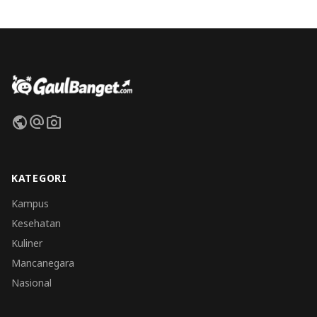
public
alternate_email
photo_camera
KATEGORI
Kampus
Kesehatan
Kuliner
Mancanegara
Nasional