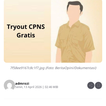
7f58ee9167c8c1f7.jpg (Foto: BeritaOpini/Dokumentasi)
admrozi
share
bookmark
Senin, 13 April 2026 | 02:46 WIB