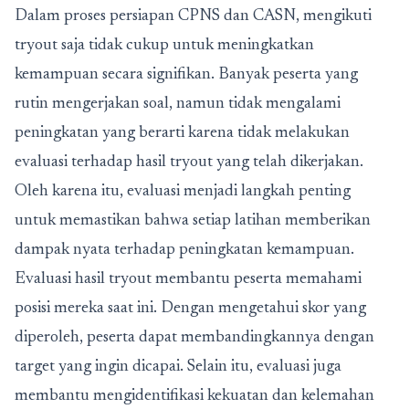
Dalam proses persiapan CPNS dan CASN, mengikuti
tryout saja tidak cukup untuk meningkatkan
kemampuan secara signifikan. Banyak peserta yang
rutin mengerjakan soal, namun tidak mengalami
peningkatan yang berarti karena tidak melakukan
evaluasi terhadap hasil tryout yang telah dikerjakan.
Oleh karena itu, evaluasi menjadi langkah penting
untuk memastikan bahwa setiap latihan memberikan
dampak nyata terhadap peningkatan kemampuan.
Evaluasi hasil tryout membantu peserta memahami
posisi mereka saat ini. Dengan mengetahui skor yang
diperoleh, peserta dapat membandingkannya dengan
target yang ingin dicapai. Selain itu, evaluasi juga
membantu mengidentifikasi kekuatan dan kelemahan