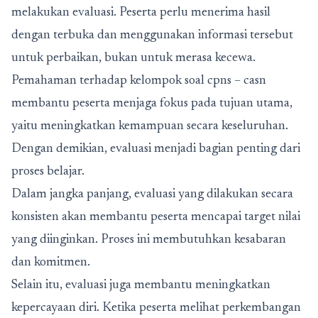
melakukan evaluasi. Peserta perlu menerima hasil
dengan terbuka dan menggunakan informasi tersebut
untuk perbaikan, bukan untuk merasa kecewa.
Pemahaman terhadap kelompok soal cpns – casn
membantu peserta menjaga fokus pada tujuan utama,
yaitu meningkatkan kemampuan secara keseluruhan.
Dengan demikian, evaluasi menjadi bagian penting dari
proses belajar.
Dalam jangka panjang, evaluasi yang dilakukan secara
konsisten akan membantu peserta mencapai target nilai
yang diinginkan. Proses ini membutuhkan kesabaran
dan komitmen.
Selain itu, evaluasi juga membantu meningkatkan
kepercayaan diri. Ketika peserta melihat perkembangan