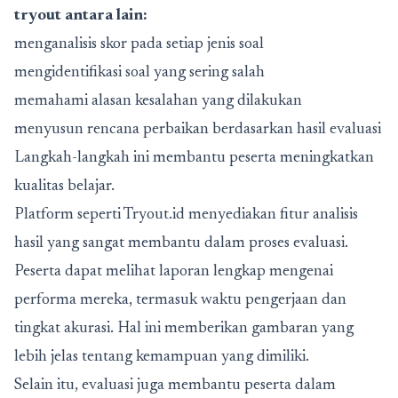
tryout antara lain:
menganalisis skor pada setiap jenis soal
mengidentifikasi soal yang sering salah
memahami alasan kesalahan yang dilakukan
menyusun rencana perbaikan berdasarkan hasil evaluasi
Langkah-langkah ini membantu peserta meningkatkan
kualitas belajar.
Platform seperti
Tryout.id
menyediakan fitur analisis
hasil yang sangat membantu dalam proses evaluasi.
Peserta dapat melihat laporan lengkap mengenai
performa mereka, termasuk waktu pengerjaan dan
tingkat akurasi. Hal ini memberikan gambaran yang
lebih jelas tentang kemampuan yang dimiliki.
Selain itu, evaluasi juga membantu peserta dalam