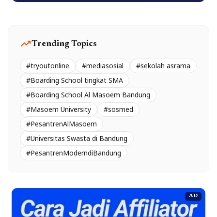
trending_up
Trending Topics
#tryoutonline
#mediasosial
#sekolah asrama
#Boarding School tingkat SMA
#Boarding School Al Masoem Bandung
#Masoem University
#sosmed
#PesantrenAlMasoem
#Universitas Swasta di Bandung
#PesantrenModerndiBandung
AD