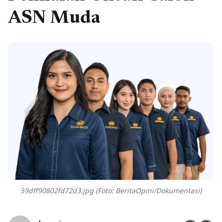
ASN Muda
59dff90802fd72d3.jpg (Foto: BeritaOpini/Dokumentasi)