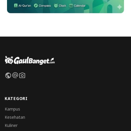
public
alternate_email
photo_camera
KATEGORI
Kampus
Kesehatan
Kuliner