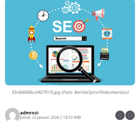
Eb406606cd407919.jpg (Foto: BeritaOpini/Dokumentasi)
admrozi
share
bookmark
Jumat, 23 Januari 2026 | 18:32 WIB