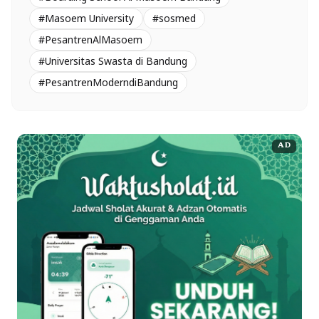
#Masoem University
#sosmed
#PesantrenAlMasoem
#Universitas Swasta di Bandung
#PesantrenModerndiBandung
AD