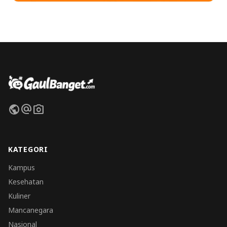
public
alternate_email
photo_camera
KATEGORI
Kampus
Kesehatan
Kuliner
Mancanegara
Nasional