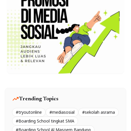
trending_up
Trending Topics
#tryoutonline
#mediasosial
#sekolah asrama
#Boarding School tingkat SMA
#Boarding School Al Masoem Bandung