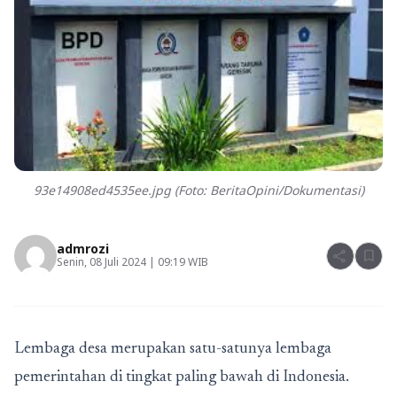
93e14908ed4535ee.jpg (Foto: BeritaOpini/Dokumentasi)
admrozi
share
bookmark
Senin, 08 Juli 2024 | 09:19 WIB
Lembaga desa merupakan satu-satunya lembaga
pemerintahan di tingkat paling bawah di Indonesia.