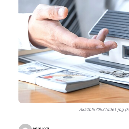
A852bf970937dde1.jpg (Fo
admrozi