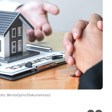
to: BeritaOpini/Dokumentasi)