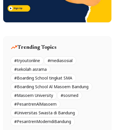
trending_up
Trending Topics
#tryoutonline
#mediasosial
#sekolah asrama
#Boarding School tingkat SMA
#Boarding School Al Masoem Bandung
#Masoem University
#sosmed
#PesantrenAlMasoem
#Universitas Swasta di Bandung
#PesantrenModerndiBandung