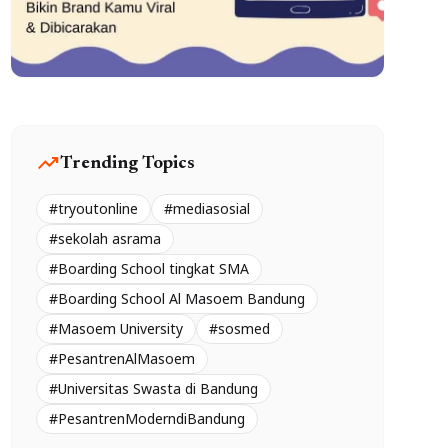
trending_up
Trending Topics
#tryoutonline
#mediasosial
#sekolah asrama
#Boarding School tingkat SMA
#Boarding School Al Masoem Bandung
#Masoem University
#sosmed
#PesantrenAlMasoem
#Universitas Swasta di Bandung
#PesantrenModerndiBandung