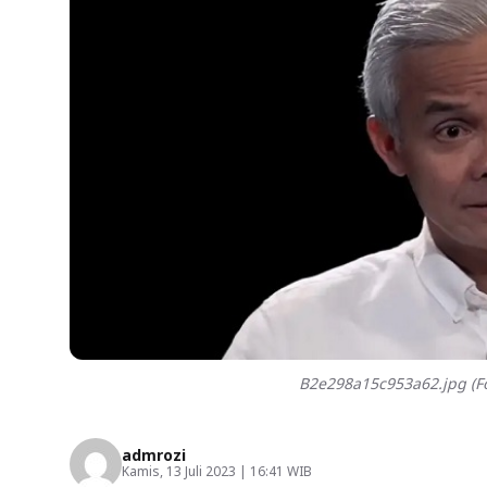
B2e298a15c953a62.jpg (Fo
admrozi
Kamis, 13 Juli 2023 | 16:41 WIB