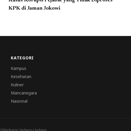
Kasus Korupsi Pejabat yang Tidak Diproses
KPK di Jaman Jokowi
KATEGORI
Kampus
Kesehatan
Kuliner
Mancanegara
Nasional
a Dilindungi Undang-Undang.