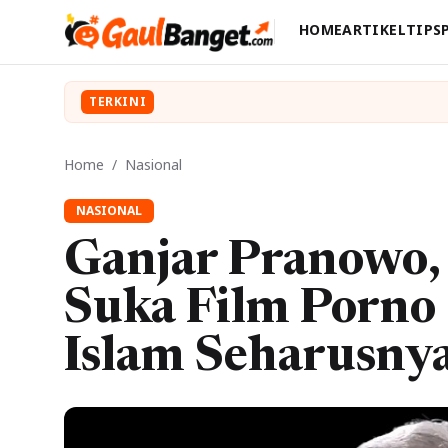
HOME
ARTIKEL
TIPS
TERKINI
Home
/
Nasional
NASIONAL
Ganjar Pranowo,
Suka Film Porno
Islam Seharusny