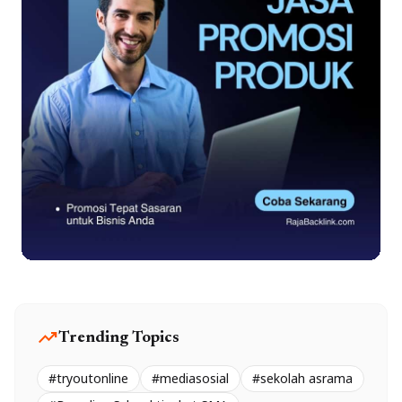
trending_up
Trending Topics
#tryoutonline
#mediasosial
#sekolah asrama