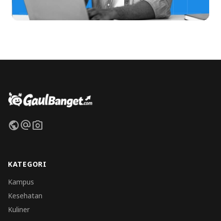
public
alternate_email
photo_camera
KATEGORI
Kampus
Kesehatan
Kuliner