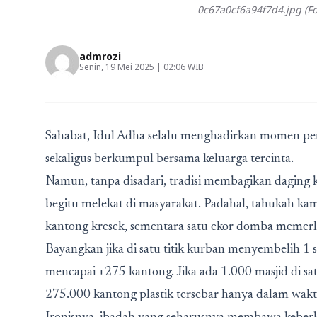
0c67a0cf6a94f7d4.jpg (Fo
admrozi
Senin, 19 Mei 2025 | 02:06 WIB
Sahabat, Idul Adha selalu menghadirkan momen penu
sekaligus berkumpul bersama keluarga tercinta.
Namun, tanpa disadari, tradisi membagikan daging
begitu melekat di masyarakat. Padahal, tahukah ka
kantong kresek, sementara satu ekor domba memerl
Bayangkan jika di satu titik kurban menyembelih 1 
mencapai ±275 kantong. Jika ada 1.000 masjid di sa
275.000 kantong plastik tersebar hanya dalam waktu