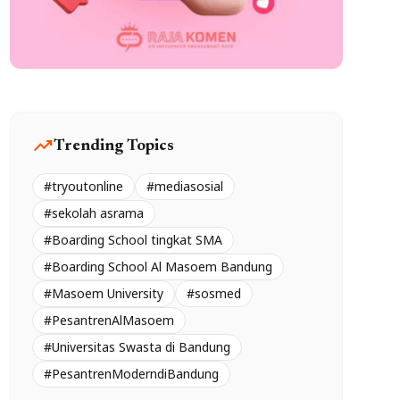
trending_up
Trending Topics
#tryoutonline
#mediasosial
#sekolah asrama
#Boarding School tingkat SMA
#Boarding School Al Masoem Bandung
#Masoem University
#sosmed
#PesantrenAlMasoem
#Universitas Swasta di Bandung
#PesantrenModerndiBandung