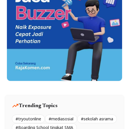
trending_up
Trending Topics
#tryoutonline
#mediasosial
#sekolah asrama
#Boarding School tingkat SMA