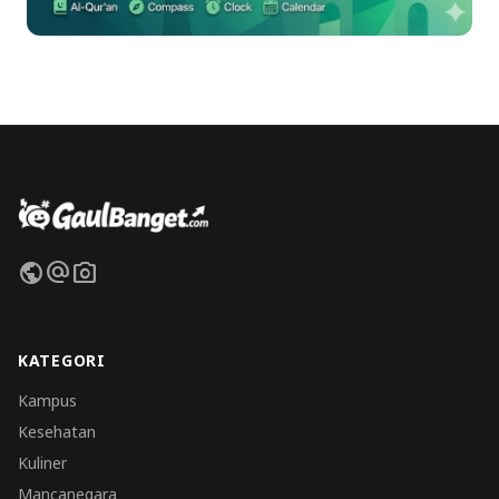
public
alternate_email
photo_camera
KATEGORI
Kampus
Kesehatan
Kuliner
Mancanegara