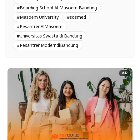
#Boarding School Al Masoem Bandung
#Masoem University
#sosmed
#PesantrenAlMasoem
#Universitas Swasta di Bandung
#PesantrenModerndiBandung
AD