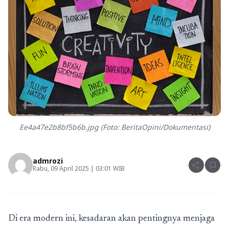
Ee4a47e2b8bf5b6b.jpg (Foto: BeritaOpini/Dokumentasi)
admrozi
share
bookmark
Rabu, 09 April 2025 | 03:01 WIB
Di era modern ini, kesadaran akan pentingnya menjaga