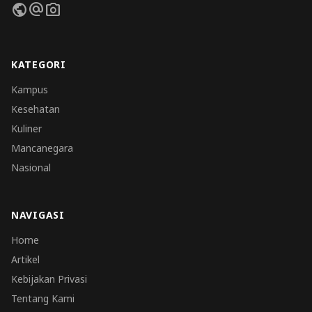
public
alternate_email
photo_camera
KATEGORI
Kampus
Kesehatan
Kuliner
Mancanegara
Nasional
NAVIGASI
Home
Artikel
Kebijakan Privasi
Tentang Kami