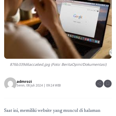
876b339d6acca6ed.jpg (Foto: BeritaOpini/Dokumentasi)
admrozi
share
bookmark
Senin, 08 Juli 2024 | 09:24 WIB
Saat ini, memiliki website yang muncul di halaman