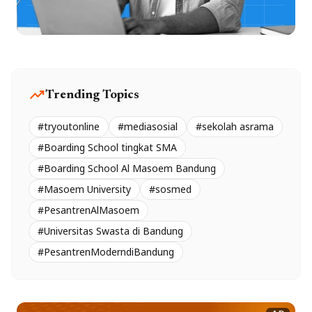
trending_up
Trending Topics
#tryoutonline
#mediasosial
#sekolah asrama
#Boarding School tingkat SMA
#Boarding School Al Masoem Bandung
#Masoem University
#sosmed
#PesantrenAlMasoem
#Universitas Swasta di Bandung
#PesantrenModerndiBandung