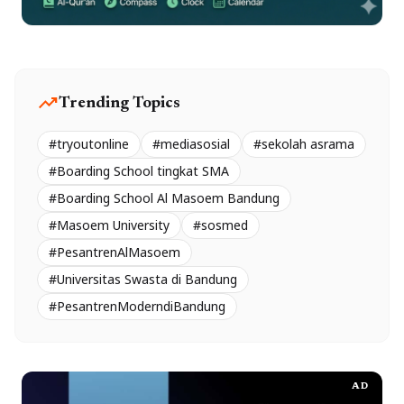
trending_up
Trending Topics
#tryoutonline
#mediasosial
#sekolah asrama
#Boarding School tingkat SMA
#Boarding School Al Masoem Bandung
#Masoem University
#sosmed
#PesantrenAlMasoem
#Universitas Swasta di Bandung
#PesantrenModerndiBandung
AD