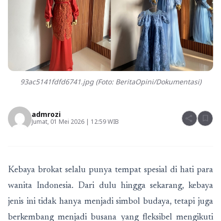
93ac5141fdfd6741.jpg (Foto: BeritaOpini/Dokumentasi)
admrozi
share
bookmark
Jumat, 01 Mei 2026 | 12:59 WIB
Kebaya brokat selalu punya tempat spesial di hati para
wanita Indonesia. Dari dulu hingga sekarang, kebaya
jenis ini tidak hanya menjadi simbol budaya, tetapi juga
berkembang menjadi busana yang fleksibel mengikuti