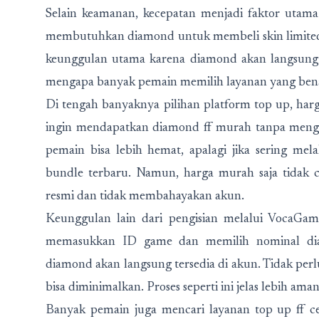
Selain keamanan, kecepatan menjadi faktor utam
membutuhkan diamond untuk membeli skin limited e
keunggulan utama karena diamond akan langsung m
mengapa banyak pemain memilih layanan yang bena
Di tengah banyaknya pilihan platform top up, har
ingin mendapatkan diamond ff murah tanpa mengo
pemain bisa lebih hemat, apalagi jika sering me
bundle terbaru. Namun, harga murah saja tidak c
resmi dan tidak membahayakan akun.
Keunggulan lain dari pengisian melalui VocaGa
memasukkan ID game dan memilih nominal diam
diamond akan langsung tersedia di akun. Tidak perlu 
bisa diminimalkan. Proses seperti ini jelas lebih a
Banyak pemain juga mencari layanan top up ff c