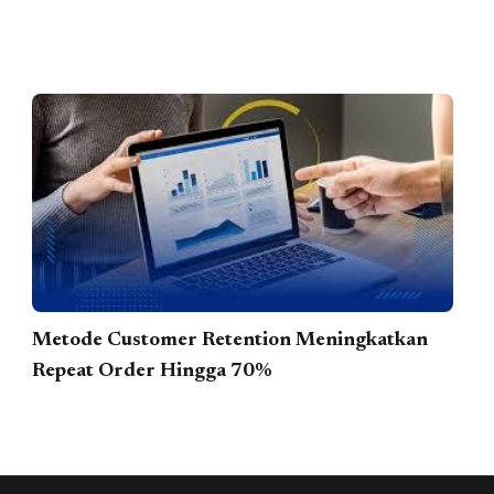
Metode Customer Retention Meningkatkan
Repeat Order Hingga 70%