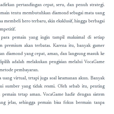
adirkan pertandingan cepat, seru, dan penuh strategi.
emain tentu membutuhkan diamond sebagai mata uang
membeli hero terbaru, skin eksklusif, hingga berbagai
petitif.
para pemain yang ingin tampil maksimal di setiap
em premium akan terbatas. Karena itu, banyak gamer
ian diamond yang cepat, aman, dan langsung masuk ke
 dipilih adalah melakukan pengisian melalui VocaGame
 metode pembayaran.
uang virtual, tetapi juga soal keamanan akun. Banyak
ui sumber yang tidak resmi. Oleh sebab itu, penting
a pemain tetap aman. VocaGame hadir dengan sistem
 yang jelas, sehingga pemain bisa fokus bermain tanpa