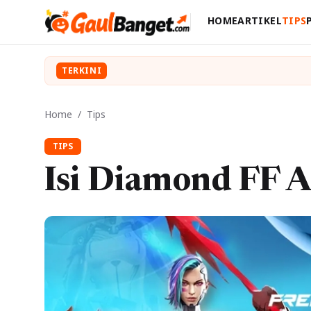
HOME
ARTIKEL
TIPS
TERKINI
Home
/
Tips
TIPS
Isi Diamond FF 