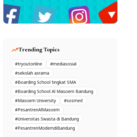
trending_up
Trending Topics
#tryoutonline
#mediasosial
#sekolah asrama
#Boarding School tingkat SMA
#Boarding School Al Masoem Bandung
#Masoem University
#sosmed
#PesantrenAlMasoem
#Universitas Swasta di Bandung
#PesantrenModerndiBandung