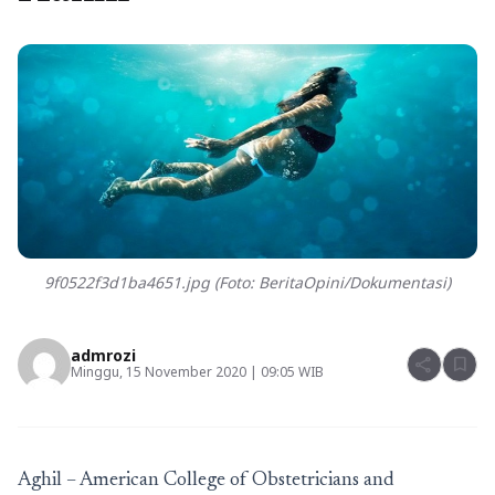
9f0522f3d1ba4651.jpg (Foto: BeritaOpini/Dokumentasi)
admrozi
share
bookmark
Minggu, 15 November 2020 | 09:05 WIB
Aghil – American College of Obstetricians and