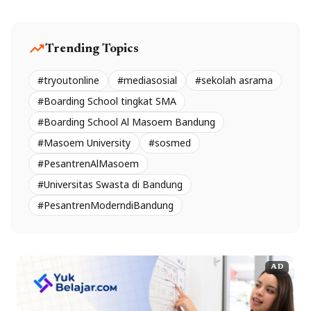
trending_up
Trending Topics
#tryoutonline
#mediasosial
#sekolah asrama
#Boarding School tingkat SMA
#Boarding School Al Masoem Bandung
#Masoem University
#sosmed
#PesantrenAlMasoem
#Universitas Swasta di Bandung
#PesantrenModerndiBandung
AD