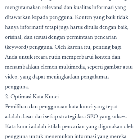
mengutamakan relevansi dan kualitas informasi yang
ditawarkan kepada pengguna. Konten yang baik tidak
hanya informatif tetapi juga harus ditulis dengan baik,
orisinal, dan sesuai dengan permintaan pencarian
(keyword) pengguna. Oleh karena itu, penting bagi
Anda untuk secara rutin memperbarui konten dan
menambahkan elemen multimedia, seperti gambar atau
video, yang dapat meningkatkan pengalaman
pengguna.
2. Optimasi Kata Kunci
Pemilihan dan penggunaan kata kunci yang tepat
adalah dasar dari setiap strategi Jasa SEO yang sukses.
Kata kunci adalah istilah pencarian yang digunakan oleh
pengguna untuk menemukan informasi yang mereka