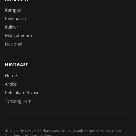
Kampus
Kesehatan
Kuliner
Mancanegara
Nasional
NAVIGASI
Home
Artikel
Kebijakan Privasi
Tentang Kami
© 2026 Tips Kekinian dan Gaya Hidup – GaulBanget.com. Hak Cipta
Dilindungi Undang-Undang.