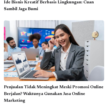
Ide Bisnis Kreatif Berbasis Lingkungan: Cuan
Sambil Jaga Bumi
Penjualan Tidak Meningkat Meski Promosi Online
Berjalan? Waktunya Gunakan Jasa Online
Marketing