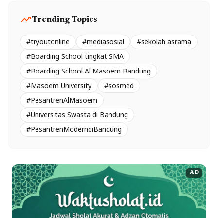
trending_up
Trending Topics
#tryoutonline
#mediasosial
#sekolah asrama
#Boarding School tingkat SMA
#Boarding School Al Masoem Bandung
#Masoem University
#sosmed
#PesantrenAlMasoem
#Universitas Swasta di Bandung
#PesantrenModerndiBandung
AD