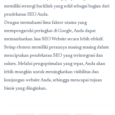
memiliki strategi backlink yang solid sebagai bagian dari
pendekatan SEO Anda.
Dengan memahami lima faktor utama yang
mempengaruhi peringkat di Google, Anda dapat
memanfaatkan Jasa SEO Website secara lebih efektif.
Setiap elemen memiliki perannya masing-masing dalam
menciptakan pendekatan SEO yang terintegrasi dan
sukses. Melalui pengoptimalan yang tepat, Anda akan
lebih mungkin untuk meningkatkan visibilitas dan
kunjungan website Anda, sehingga mencapai tujuan
bisnis yang diinginkan.