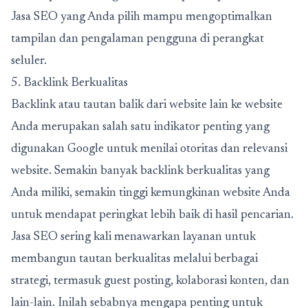
Jasa SEO yang Anda pilih mampu mengoptimalkan
tampilan dan pengalaman pengguna di perangkat
seluler.
5. Backlink Berkualitas
Backlink atau tautan balik dari website lain ke website
Anda merupakan salah satu indikator penting yang
digunakan Google untuk menilai otoritas dan relevansi
website. Semakin banyak backlink berkualitas yang
Anda miliki, semakin tinggi kemungkinan website Anda
untuk mendapat peringkat lebih baik di hasil pencarian.
Jasa SEO sering kali menawarkan layanan untuk
membangun tautan berkualitas melalui berbagai
strategi, termasuk guest posting, kolaborasi konten, dan
lain-lain. Inilah sebabnya mengapa penting untuk