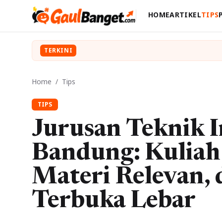
HOME
ARTIKEL
TIPS
TERKINI
Home
/
Tips
TIPS
Jurusan Teknik I
Bandung: Kuliah
Materi Relevan, 
Terbuka Lebar