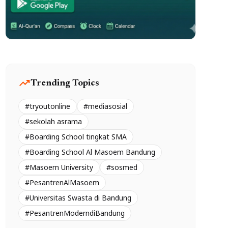
trending_up
Trending Topics
#tryoutonline
#mediasosial
#sekolah asrama
#Boarding School tingkat SMA
#Boarding School Al Masoem Bandung
#Masoem University
#sosmed
#PesantrenAlMasoem
#Universitas Swasta di Bandung
#PesantrenModerndiBandung