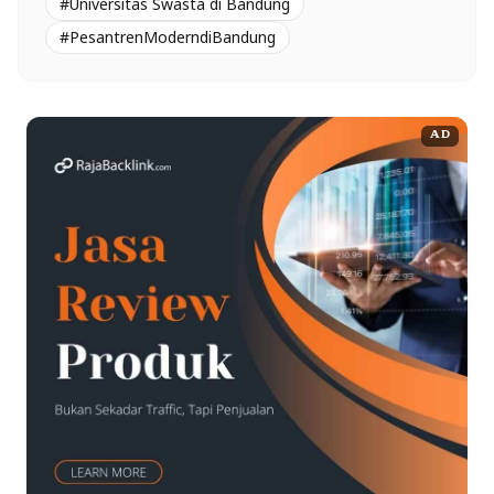
#Universitas Swasta di Bandung
#PesantrenModerndiBandung
AD