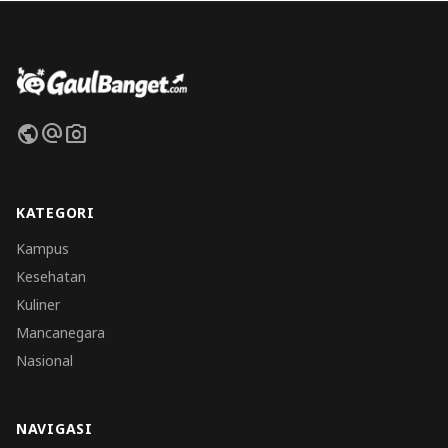
public
alternate_email
photo_camera
KATEGORI
Kampus
Kesehatan
Kuliner
Mancanegara
Nasional
NAVIGASI