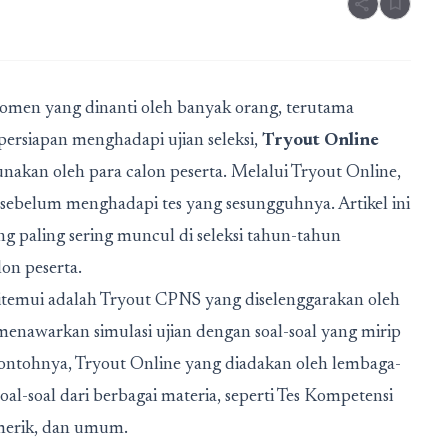
share
bookmark
momen yang dinanti oleh banyak orang, terutama
persiapan menghadapi ujian seleksi,
Tryout Online
nakan oleh para calon peserta. Melalui Tryout Online,
sebelum menghadapi tes yang sesungguhnya. Artikel ini
paling sering muncul di seleksi tahun-tahun
on peserta.
 ditemui adalah Tryout CPNS yang diselenggarakan oleh
 menawarkan simulasi ujian dengan soal-soal yang mirip
ontohnya, Tryout Online yang diadakan oleh lembaga-
al-soal dari berbagai materia, seperti Tes Kompetensi
merik, dan umum.