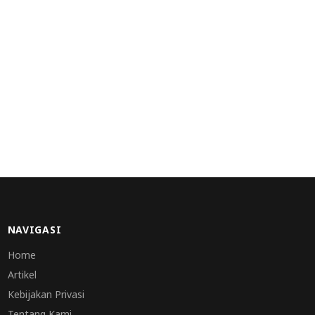
NAVIGASI
Home
Artikel
Kebijakan Privasi
Tentang Kami