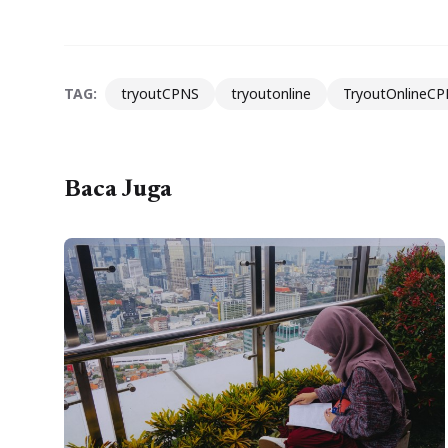
TAG:
tryoutCPNS
tryoutonline
TryoutOnlineC
Baca Juga