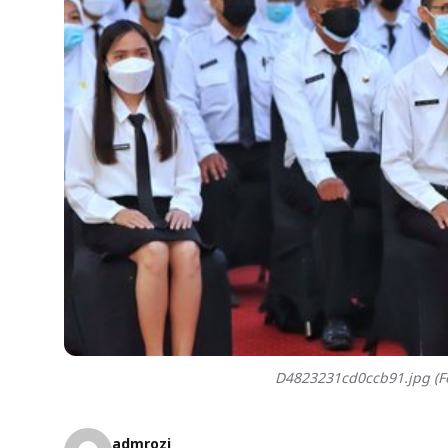
D4823231cd0ccb91.jpg (Fo
admrozi