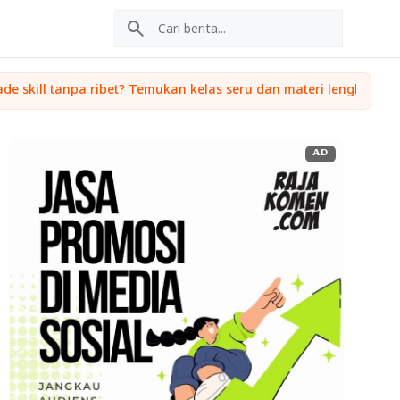
search
AD