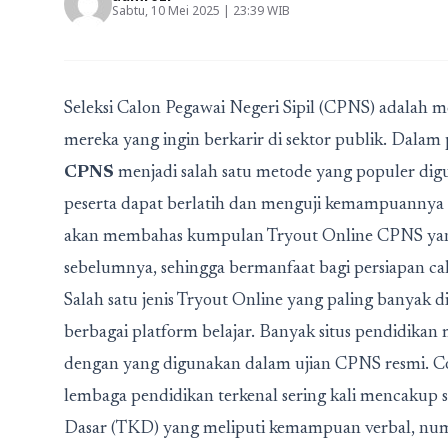
Sabtu, 10 Mei 2025 | 23:39 WIB
Seleksi Calon Pegawai Negeri Sipil (CPNS) adalah 
mereka yang ingin berkarir di sektor publik. Dalam 
CPNS
menjadi salah satu metode yang populer digu
peserta dapat berlatih dan menguji kemampuannya 
akan membahas kumpulan Tryout Online CPNS yang 
sebelumnya, sehingga bermanfaat bagi persiapan cal
Salah satu jenis Tryout Online yang paling banyak
berbagai platform belajar. Banyak situs pendidikan
dengan yang digunakan dalam ujian CPNS resmi. C
lembaga pendidikan terkenal sering kali mencakup so
Dasar (TKD) yang meliputi kemampuan verbal, nu