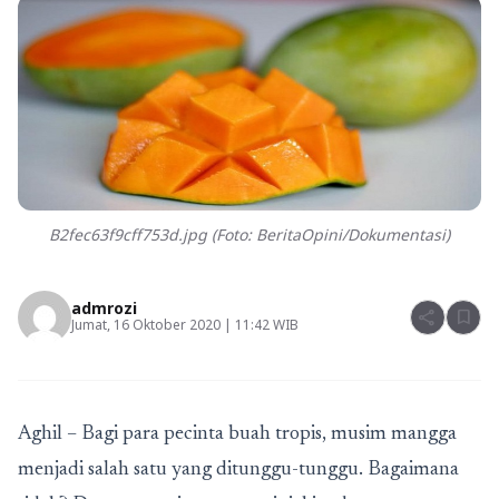
B2fec63f9cff753d.jpg (Foto: BeritaOpini/Dokumentasi)
admrozi
share
bookmark
Jumat, 16 Oktober 2020 | 11:42 WIB
Aghil – Bagi para pecinta buah tropis, musim mangga
menjadi salah satu yang ditunggu-tunggu. Bagaimana