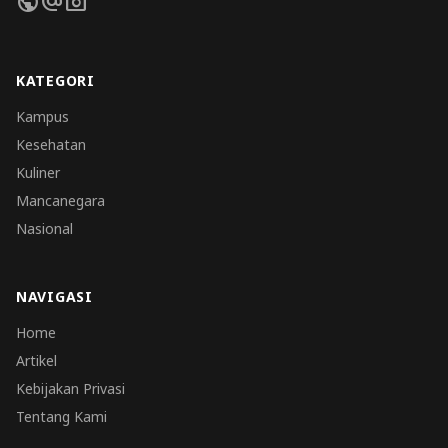
public
alternate_email
photo_camera
KATEGORI
Kampus
Kesehatan
Kuliner
Mancanegara
Nasional
NAVIGASI
Home
Artikel
Kebijakan Privasi
Tentang Kami