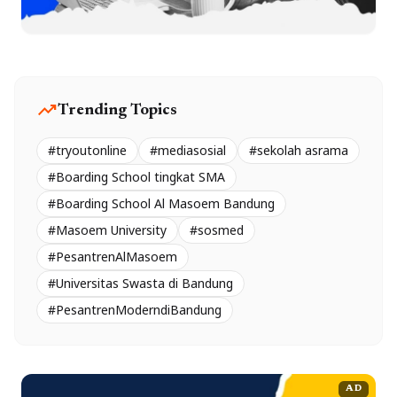
trending_up
Trending Topics
#tryoutonline
#mediasosial
#sekolah asrama
#Boarding School tingkat SMA
#Boarding School Al Masoem Bandung
#Masoem University
#sosmed
#PesantrenAlMasoem
#Universitas Swasta di Bandung
#PesantrenModerndiBandung
AD